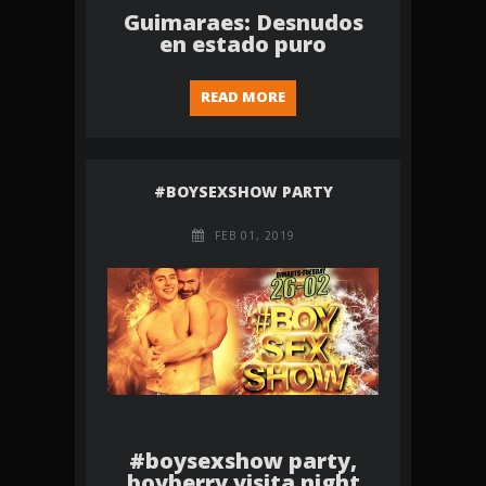
Guimaraes: Desnudos
en estado puro
READ MORE
#BOYSEXSHOW PARTY
FEB 01, 2019
#boysexshow party,
boyberry visita night