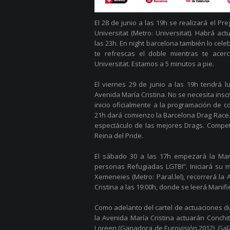
El 28 de junio a las 19h se realizará el Pre
Universitat (Metro: Universitat). Habrá ac
las 23h. En night barcelona también lo cele
te refrescas el doble mientras te acer
Universitat. Estamos a 5 minutos a pie.
El viernes 29 de junio a las 19h tendrá l
Avenida María Cristina. No se necesita inscr
inicio oficialmente a la programación de co
21h dará comienzo la Barcelona Drag Race. 
espectáculo de las mejores Drags. Compe
Reina del Pride.
El sábado 30 a las 17h empezará la Mani
personas Refugiadas LGTBI”. Iniciará su 
Xemeneies (Metro: Paral.lel), recorrerá la 
Cristina a las 19:00h, donde se leerá Manifi
Como adelanto del cartel de actuaciones dur
la Avenida María Cristina actuarán Conchi
Loreen (Ganadora de Eurovisión 2012), Gala