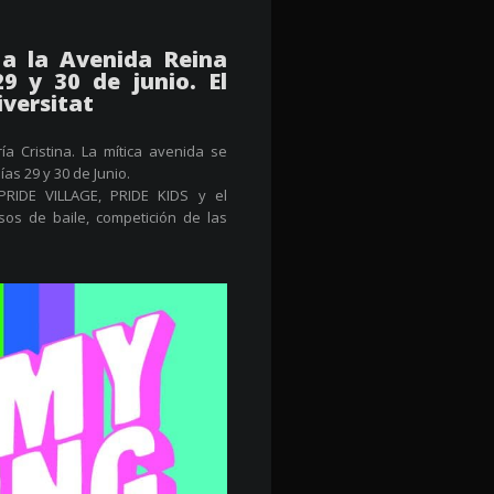
 a la Avenida Reina
29 y 30 de junio. El
iversitat
a Cristina. La mítica avenida se
as 29 y 30 de Junio.
 PRIDE VILLAGE, PRIDE KIDS y el
os de baile, competición de las