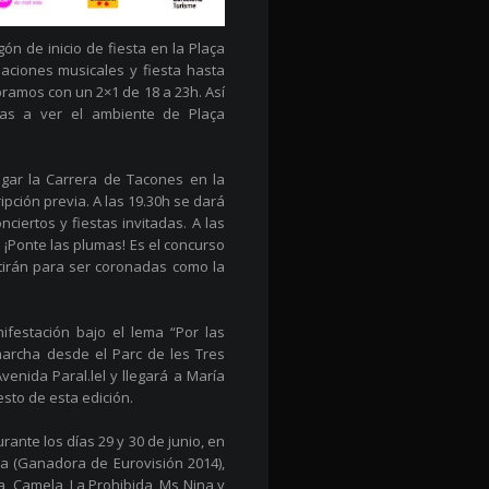
gón de inicio de fiesta en la Plaça
tuaciones musicales y fiesta hasta
bramos con un 2×1 de 18 a 23h. Así
cas a ver el ambiente de Plaça
ugar la Carrera de Tacones en la
ipción previa. A las 19.30h se dará
nciertos y fiestas invitadas. A las
¡Ponte las plumas! Es el concurso
tirán para ser coronadas como la
festación bajo el lema “Por las
marcha desde el Parc de les Tres
Avenida Paral.lel y llegará a María
esto de esta edición.
ante los días 29 y 30 de junio, en
ta (Ganadora de Eurovisión 2014),
, Camela, La Prohibida, Ms Nina y