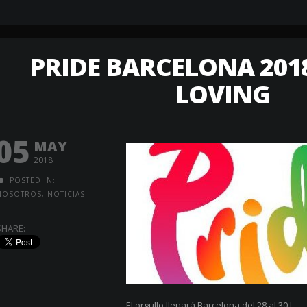
PRIDE BARCELONA 2018
LOVING
05
MAY
2018
POSTED IN:
NOSOTROS
,
NOTICIAS
SHARE:
El orgullo llenará Barcelona del 28 al 30 J