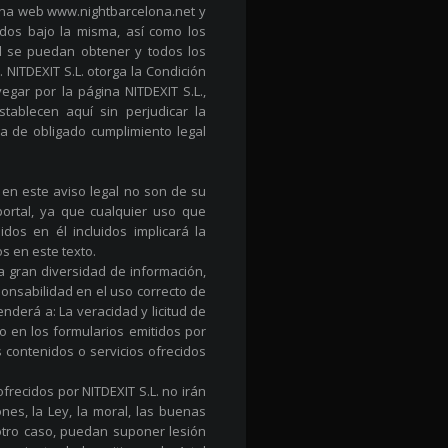
ina web www.nightbarcelona.net y
idos bajo la misma, así como los
él se puedan obtener y todos los
. NITDEXIT S.L. otorga la Condición
egar por la página NITDEXIT S.L.,
tablecen aquí sin perjudicar la
a de obligado cumplimiento legal
 en este aviso legal no son de su
ortal, ya que cualquier uso que
dos en él incluidos implicará la
s en este texto.
a gran diversidad de información,
ponsabilidad en el uso correcto de
enderá a: La veracidad y licitud de
o en los formularios emitidos por
 contenidos o servicios ofrecidos
ofrecidos por NITDEXIT S.L. no irán
nes, la Ley, la moral, las buenas
otro caso, puedan suponer lesión