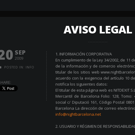
AVISO LEGAL
20
SEP
1. INFORMACIÓN CORPORATIVA
2009
En cumplimiento de la Ley 34/2002, de 11 de
de la información y de comercio electrónic
POSTED IN:
INFO
titular de los sitios web www.nightbarcel
acuerdo con la exigencia del artículo 10 d
SHARE:
notifica los siguientes datos:
El titular de esta página web es NITDEXIT S.L
Mercantil de Barcelona Folio: 128, Tomo: 4
social c/ Diputació 161, Código Postal 0801
Barcelona La dirección de correo electróni
info@nightbarcelona.net
2. USUARIO Y RÉGIMEN DE RESPONSABILID