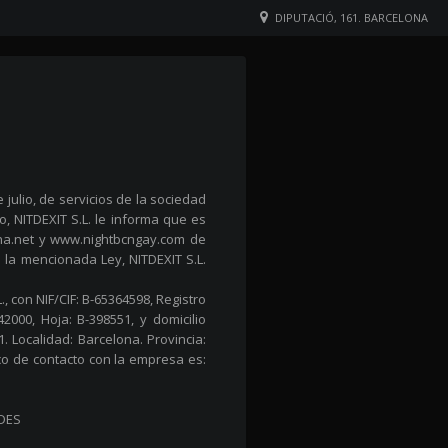
DIPUTACIÓ, 161. BARCELONA
 julio, de servicios de la sociedad
o, NITDEXIT S.L. le informa que es
ona.net y www.nightbcngay.com de
e la mencionada Ley, NITDEXIT S.L.
., con NIF/CIF: B-65364598, Registro
2000, Hoja: B-398551, y domicilio
1. Localidad: Barcelona. Provincia:
co de contacto con la empresa es:
ADES