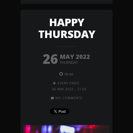
HAPPY
THURSDAY
26
MAY 2022
THURSDAY
18:00
EVENT ENDS:
26 MAY 2022
,
21:00
NO COMMENTS