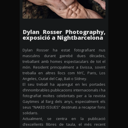
Dylan Rosser Photography,
exposició a Nightbarcelona
Dylan Rosser ha estat fotografiant nus
masculins durant gairebé dues dècades,
treballant amb homes espectaculars de tot el
món. Resident principalment a Eivissa, sovint
treballa en altres llocs com NYC, Paris, Los
Angeles, Ciutat del Cap, Bali o Sídney.
El seu treball ha aparegut en les portades
d’innombrables publicacions internacionals i ha
fotografiat moltes celebritats per a la revista
Gaytimes al llarg dels anys, especialment els
seus “NAKED ISSUES” destinats a recaptar fons
solidaris.
Actualment, se centra en la publicació
d’excel·lents llibres de taula, el més recent